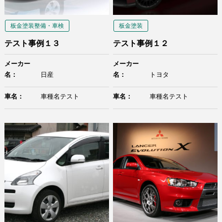
板金塗装整備・車検
板金塗装
テスト事例１３
テスト事例１２
メーカー
メーカー
名：
日産
名：
トヨタ
車名：
車種名テスト
車名：
車種名テスト